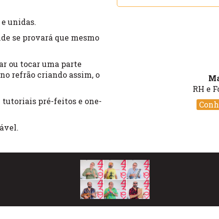
 e unidas.
nde se provará que mesmo
ar ou tocar uma parte
 no refrão criando assim, o
Ma
RH e F
tutoriais pré-feitos e one-
Conh
ável.