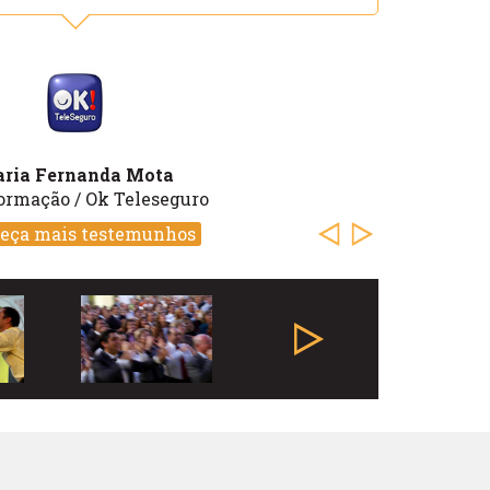
ria Fernanda Mota
ormação / Ok Teleseguro
eça mais testemunhos
Previous
Next
Próximo