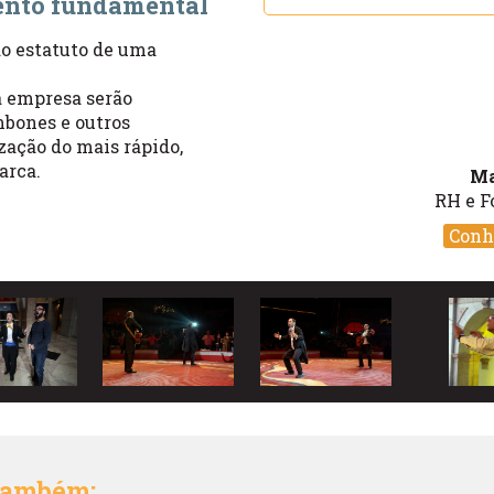
mento fundamental
ao estatuto de uma
a empresa serão
mbones e outros
zação do mais rápido,
arca.
Ma
RH e F
Conh
 também: