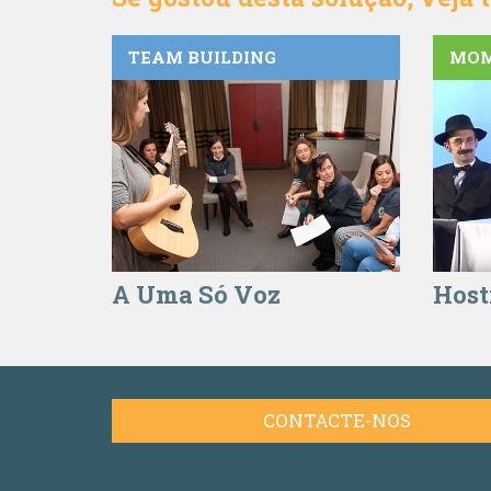
TEAM BUILDING
MOM
A Uma Só Voz
Host
CONTACTE-NOS